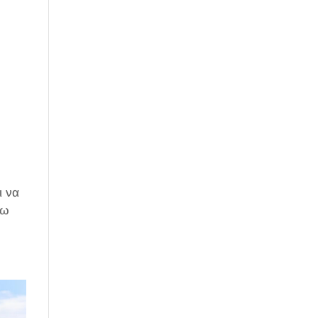
ι να
τω