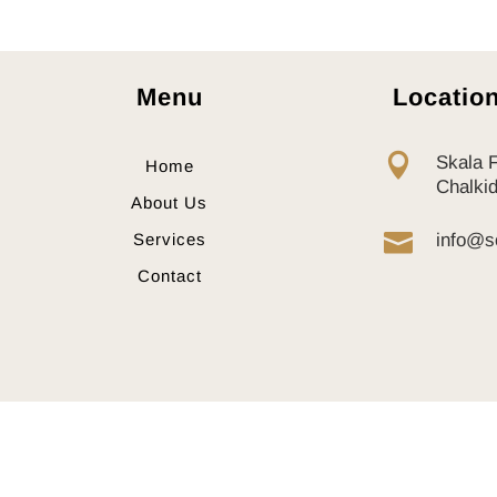
« Παλαιότερες καταχωρήσεις
Menu
Locatio

Skala 
Home
Chalki
About Us

Services
info@s
Contact