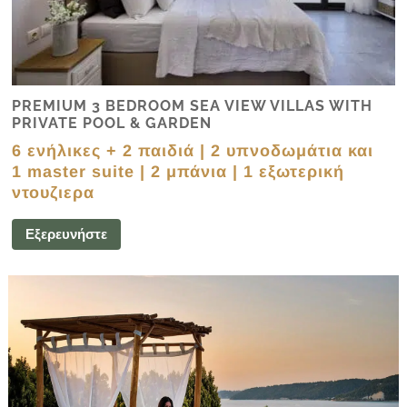
PREMIUM 3 BEDROOM SEA VIEW VILLAS WITH
PRIVATE POOL & GARDEN
6 ενήλικες + 2 παιδιά | 2 υπνοδωμάτια και
1 master suite | 2 μπάνια | 1 εξωτερική
ντουζιερα
Εξερευνήστε