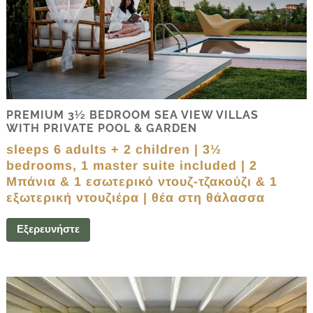
PREMIUM 3½ BEDROOM SEA VIEW VILLAS
WITH PRIVATE POOL & GARDEN
sleeps 6 adults + 2 children | 3½
bedrooms, 1 master suite included |
2
Μπάνια & 1 εσωτερικό ντουζ
-τζακούζι & 1
εξωτερική ντουζιέρα
| θέα στη θάλασσα
Εξερευνήστε