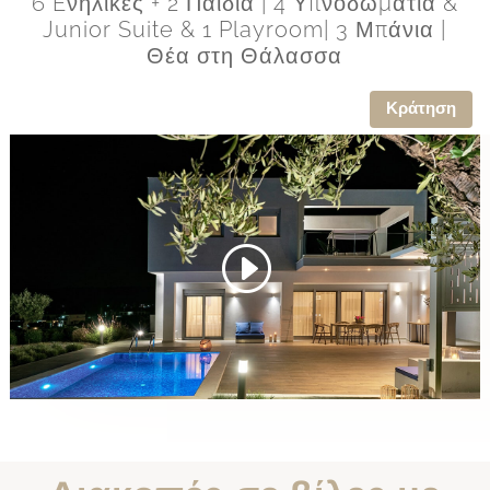
6 Eνήλικες + 2 Παιδιά | 4 Υπνοδωμάτια &
Junior Suite & 1 Playroom| 3 Μπάνια |
Θέα στη Θάλασσα
Κράτηση