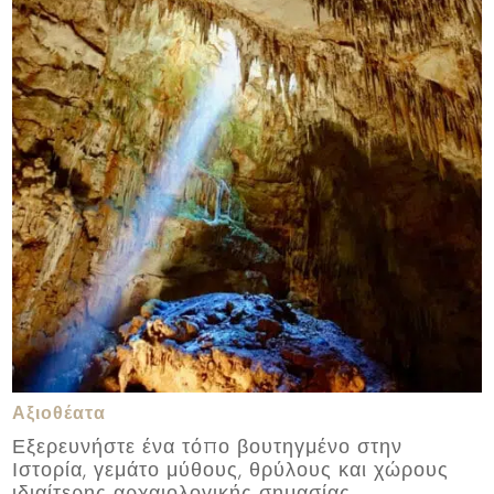
Αξιοθέατα
Εξερευνήστε ένα τόπο βουτηγμένο στην
Ιστορία, γεμάτο μύθους, θρύλους και χώρους
ιδιαίτερης αρχαιολογικής σημασίας.