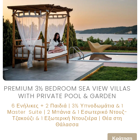
PREMIUM 3½ BEDROOM SEA VIEW VILLAS
WITH PRIVATE POOL & GARDEN
6 Ενήλικες + 2 Παιδιά | 3½ Υπνοδωμάτια & 1
Μaster Suite |
2 Μπάνια & 1 Εσωτερικό Ντουζ
-
Τζακούζι & 1 Εξωτερική Ντουζιέρα
| Θέα στη
Θάλασσα
Κράτηση