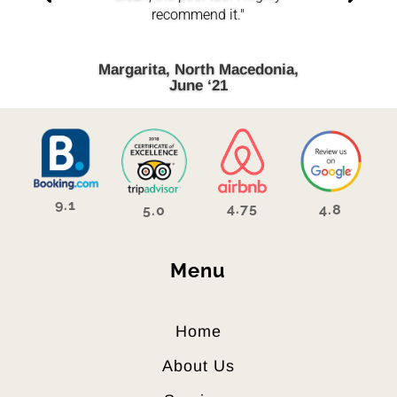
recommend it."
Margarita, North Macedonia,
June ‘21
9.1
4.75
4.8
5.0
Menu
Home
About Us